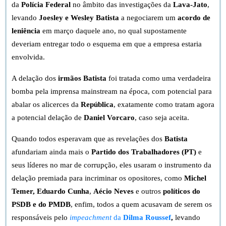
da
Polícia Federal
no âmbito das investigações da
Lava-Jato
,
levando
Joesley e Wesley Batista
a negociarem um
acordo de
leniência
em março daquele ano, no qual supostamente
deveriam entregar todo o esquema em que a empresa estaria
envolvida.
A delação dos
irmãos Batista
foi tratada como uma verdadeira
bomba pela imprensa mainstream na época, com potencial para
abalar os alicerces da
República
, exatamente como tratam agora
a potencial delação de
Daniel Vorcaro
, caso seja aceita.
Quando todos esperavam que as revelações dos
Batista
afundariam ainda mais o
Partido dos Trabalhadores (PT)
e
seus líderes no mar de corrupção, eles usaram o instrumento da
delação premiada para incriminar os opositores, como
Michel
Temer,
Eduardo Cunha
,
Aécio Neves
e outros
políticos do
PSDB e do PMDB
, enfim, todos a quem acusavam de serem os
responsáveis pelo
impeachment
da
Dilma Roussef
,
levando