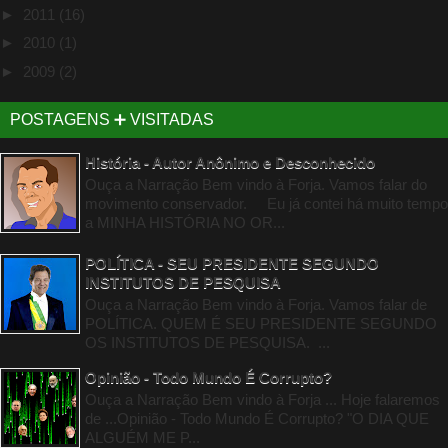
►
2011
(16)
►
2010
(1)
►
2009
(2)
POSTAGENS ➕ VISITADAS
História - Autor Anônimo e Desconhecido
Ouça a Narração Bem vindo à Forja. Vamos falar do
movimento conservador. Eu já contei há muito tempo
a MINHA HISTÓRIA NO OR...
POLÍTICA - SEU PRESIDENTE SEGUNDO
INSTITUTOS DE PESQUISA
Ouça a Narração Bem vindo à Forja. Vamos falar de
POLÍTICA. QUEM É SEU PRESIDENTE SEGUNDO
OS INSTITUTOS DE PESQUISA. ...
Opinião - Todo Mundo É Corrupto?
Ouça a Narração Bem vindo à Forja ... Hoje falaremos
de ...Opinião - Todo Mundo É Corrupto? "O DIA QUE
ALGUÉM ME P...