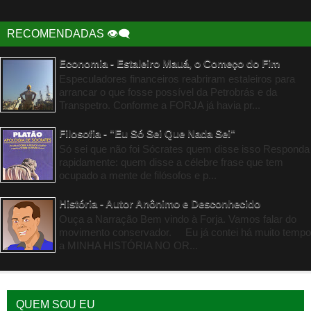
RECOMENDADAS 👁‍🗨
Economia - Estaleiro Mauá, o Começo do Fim
Especuladores financeiros reabriram estaleiros para
arrancar o que fosse possível da Petrobrás e da
Transpetro. Conforme a FORJA já havia pr...
Filosofia - "Eu Só Sei Que Nada Sei"
Só sei que não foi Sócrates quem disse isso Responda
rapidamente: quem disse a célebre frase que tem
ocupado a mente de filósofos e p...
História - Autor Anônimo e Desconhecido
Ouça a Narração Bem vindo à Forja. Vamos falar do
movimento conservador. Eu já contei há muito tempo
a MINHA HISTÓRIA NO OR...
QUEM SOU EU