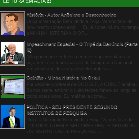
LEITURA EM ALTA 📖
História - Autor Anônimo e Desconhecido
Ouça a Narração Bem vindo à Forja. Vamos falar do
movimento conservador. Eu já contei há muito tempo
a MINHA HISTÓRIA NO OR...
Impeachment Especial - O Tripé da Denúncia (Parte
III)
Não poderiam ser feitos decretos suplementares ao
orçamento sem autorização do Congresso Nacional
Em pleno ano de campanha eleitoral, e a...
Opinião - Minha História No Orkut
Por decisão unilateral da GOOGLE, o ORKUT acabou.
Só nos resta lembrar o quão felizes fomos ao longo de
todos estes anos. Eu mal havia come...
POLÍTICA - SEU PRESIDENTE SEGUNDO
INSTITUTOS DE PESQUISA
Ouça a Narração Bem vindo à Forja. Vamos falar de
POLÍTICA. QUEM É SEU PRESIDENTE SEGUNDO
OS INSTITUTOS DE PESQUISA. ...