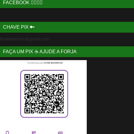
FACEBOOK 🙋‍♂️🙋‍♀️
CHAVE PIX 🔑
forjaartpress@gmail.com
FAÇA UM PIX ☕ AJUDE A FORJA