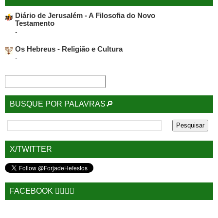
Diário de Jerusalém - A Filosofia do Novo
Testamento
-
Os Hebreus - Religião e Cultura
-
BUSQUE POR PALAVRAS🔎
X/TWITTER
FACEBOOK 🙋‍♂️🙋‍♀️