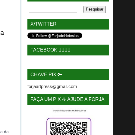
X/TWITTER
da
FACEBOOK 🙋‍♂️🙋‍♀️
CHAVE PIX 🔑
forjaartpress@gmail.com
FAÇA UM PIX ☕ AJUDE A FORJA
da da