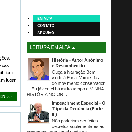
EM ALTA
CONTATO
ARQUIVO
LEITURA EM ALTA 📖
ções.
História - Autor Anônimo
 suas
e Desconhecido
Ouça a Narração Bem
ibriar o
vindo à Forja. Vamos falar
 um lugar
do movimento conservador.
Eu já contei há muito tempo a MINHA
HISTÓRIA NO OR...
LENDO
Impeachment Especial - O
Tripé da Denúncia (Parte
III)
Não poderiam ser feitos
decretos suplementares ao
orçamento sem autorização do