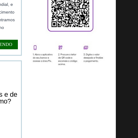
dial, e
ecimento
ontramos
no
LENDO
s e de
smo?