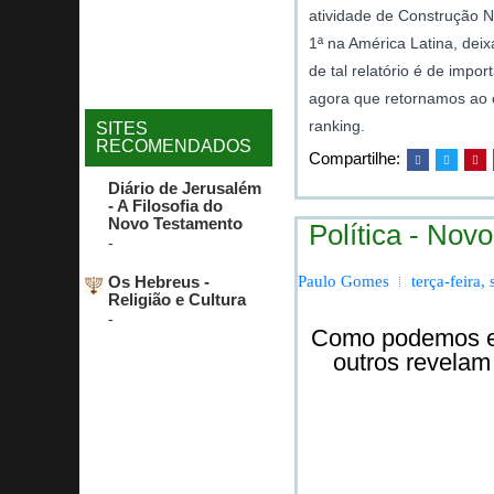
atividade de Construção N
1ª na América Latina, dei
de tal relatório é de imp
agora que retornamos ao 
ranking.
SITES
RECOMENDADOS
Compartilhe:
Diário de Jerusalém
- A Filosofia do
Novo Testamento
Política - No
-
Os Hebreus -
Paulo Gomes
terça-feira
Religião e Cultura
-
Como podemos es
outros revela