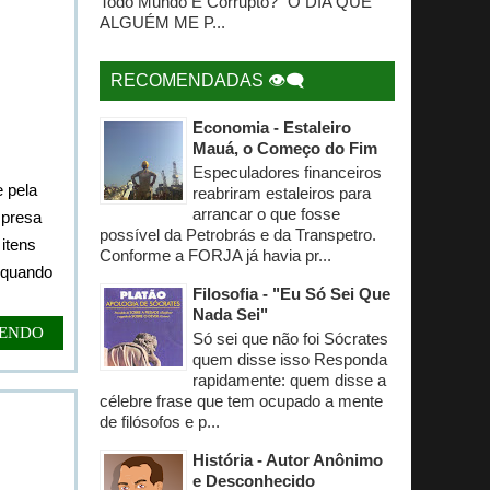
Todo Mundo É Corrupto? "O DIA QUE
ALGUÉM ME P...
RECOMENDADAS 👁‍🗨
Economia - Estaleiro
Mauá, o Começo do Fim
Especuladores financeiros
 pela
reabriram estaleiros para
arrancar o que fosse
mpresa
possível da Petrobrás e da Transpetro.
itens
Conforme a FORJA já havia pr...
s quando
Filosofia - "Eu Só Sei Que
Nada Sei"
LENDO
Só sei que não foi Sócrates
quem disse isso Responda
rapidamente: quem disse a
célebre frase que tem ocupado a mente
de filósofos e p...
História - Autor Anônimo
e Desconhecido