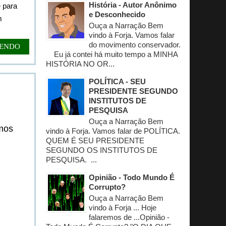
História - Autor Anônimo
 para
e Desconhecido
m
Ouça a Narração Bem
vindo à Forja. Vamos falar
do movimento conservador.
LENDO
Eu já contei há muito tempo a MINHA
HISTÓRIA NO OR...
POLÍTICA - SEU
PRESIDENTE SEGUNDO
INSTITUTOS DE
PESQUISA
Ouça a Narração Bem
mos
vindo à Forja. Vamos falar de POLÍTICA.
QUEM É SEU PRESIDENTE
SEGUNDO OS INSTITUTOS DE
PESQUISA. ...
Opinião - Todo Mundo É
Corrupto?
Ouça a Narração Bem
vindo à Forja ... Hoje
falaremos de ...Opinião -