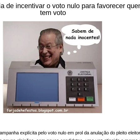
ia de incentivar o voto nulo para favorecer qu
tem voto
ampanha explícita pelo voto nulo em prol da anulação do pleito eleitor