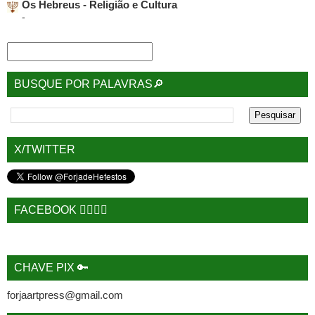
Os Hebreus - Religião e Cultura
-
BUSQUE POR PALAVRAS🔎
X/TWITTER
FACEBOOK 🙋‍♂️🙋‍♀️
CHAVE PIX 🔑
forjaartpress@gmail.com