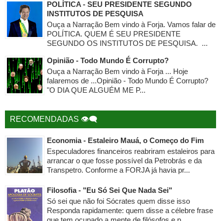
POLÍTICA - SEU PRESIDENTE SEGUNDO
INSTITUTOS DE PESQUISA
Ouça a Narração Bem vindo à Forja. Vamos falar de
POLÍTICA. QUEM É SEU PRESIDENTE
SEGUNDO OS INSTITUTOS DE PESQUISA. ...
Opinião - Todo Mundo É Corrupto?
Ouça a Narração Bem vindo à Forja ... Hoje
falaremos de ...Opinião - Todo Mundo É Corrupto?
"O DIA QUE ALGUÉM ME P...
RECOMENDADAS 👁‍🗨
Economia - Estaleiro Mauá, o Começo do Fim
Especuladores financeiros reabriram estaleiros para
arrancar o que fosse possível da Petrobrás e da
Transpetro. Conforme a FORJA já havia pr...
Filosofia - "Eu Só Sei Que Nada Sei"
Só sei que não foi Sócrates quem disse isso
Responda rapidamente: quem disse a célebre frase
que tem ocupado a mente de filósofos e p...