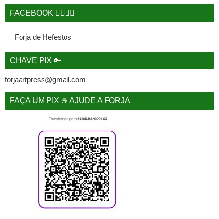
FACEBOOK 🙋‍♂️🙋‍♀️
Forja de Hefestos
CHAVE PIX 🔑
forjaartpress@gmail.com
FAÇA UM PIX ☕ AJUDE A FORJA