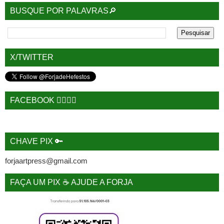
BUSQUE POR PALAVRAS🔎
X/TWITTER
FACEBOOK 🙋‍♂️🙋‍♀️
CHAVE PIX 🔑
forjaartpress@gmail.com
FAÇA UM PIX ☕ AJUDE A FORJA