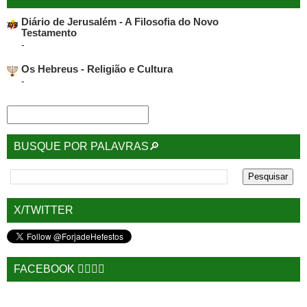
Diário de Jerusalém - A Filosofia do Novo
Testamento
-
Os Hebreus - Religião e Cultura
-
BUSQUE POR PALAVRAS🔎
X/TWITTER
FACEBOOK 🙋‍♂️🙋‍♀️