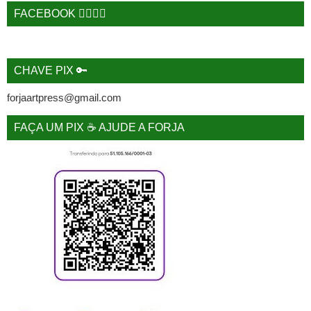
FACEBOOK 🙋‍♂️🙋‍♀️
CHAVE PIX 🔑
forjaartpress@gmail.com
FAÇA UM PIX ☕ AJUDE A FORJA