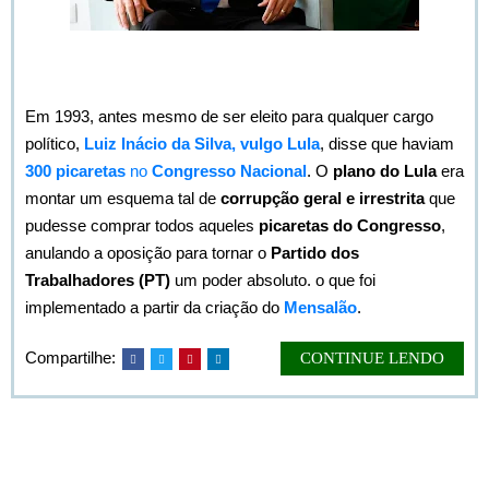
Bem vindo à Forja. Vamos falar do plano do Bolsonaro.
Em 1993, antes mesmo de ser eleito para qualquer cargo
político,
Luiz Inácio da Silva, vulgo Lula
, disse que haviam
300 picaretas
no
Congresso Nacional
. O
plano do Lula
era
montar um esquema tal de
corrupção geral e irrestrita
que
pudesse comprar todos aqueles
picaretas do Congresso
,
anulando a oposição para tornar o
Partido dos
Trabalhadores (PT)
um poder absoluto. o que foi
implementado a partir da criação do
Mensalão
.
Compartilhe:
CONTINUE LENDO