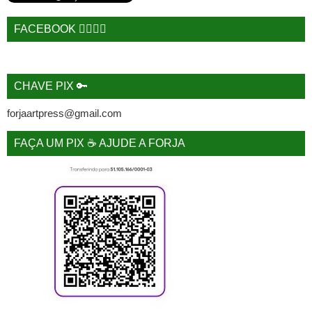
FACEBOOK 🙋‍♂️🙋‍♀️
CHAVE PIX 🔑
forjaartpress@gmail.com
FAÇA UM PIX ☕ AJUDE A FORJA