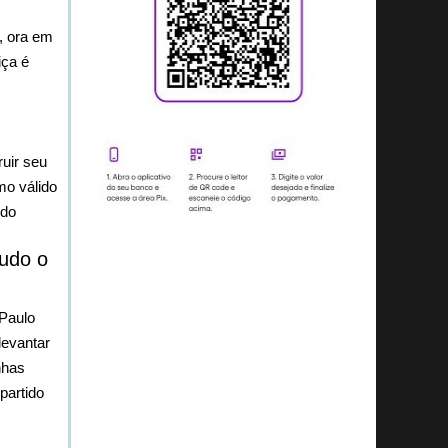
, ora em
iça é
ruir seu
mo válido
ndo
udo o
Paulo
levantar
nhas
partido