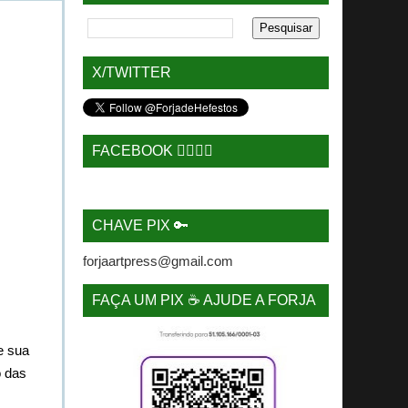
X/TWITTER
FACEBOOK 🙋‍♂️🙋‍♀️
CHAVE PIX 🔑
forjaartpress@gmail.com
FAÇA UM PIX ☕ AJUDE A FORJA
e sua
o das