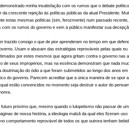
demonstrado minha insatisfação com os rumos que o debate polític
r da crescente rejeição às políticas públicas da atual Presidente. Mu
te estas mesmas políticas (sim, ferozmente) num passado recente,
 com os rumos do governo e vem à público manifestar sua decepçã
r trazido consigo o que de pior aprenderam no tempo em que defen
overno. Usam e abusam das estratégias reprováveis pelas quais eu 
timados por estes mesmos que agora gritam contra o governo nas 
vo de seus impropérios, mas na essência demonstram que nada mu
 doutrinação do ódio a que foram submetidos ao longo dos anos em
ítico do governo. Parecem acreditar que a única maneira de se opor 
a qual estão convencidos no momento seja destruir o autor do pensa
honra.
m futuro próximo que, mesmo quando o lulopetismo não passar de u
inas de nossa história, a ideologia malsã da qual eles fizeram uso 
 no comportamento reprovável de todos os que outrora tenham bebid