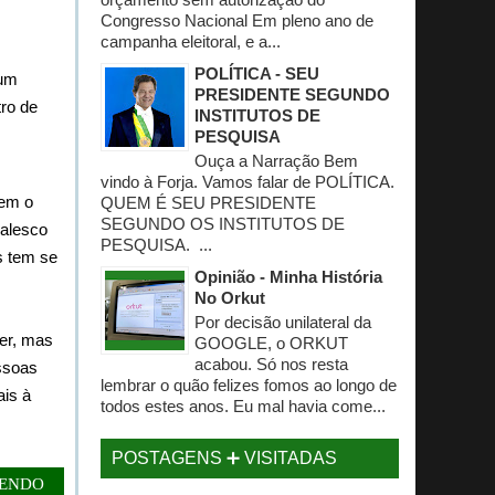
Congresso Nacional Em pleno ano de
campanha eleitoral, e a...
POLÍTICA - SEU
num
PRESIDENTE SEGUNDO
ro de
INSTITUTOS DE
PESQUISA
Ouça a Narração Bem
vindo à Forja. Vamos falar de POLÍTICA.
tem o
QUEM É SEU PRESIDENTE
SEGUNDO OS INSTITUTOS DE
ialesco
PESQUISA. ...
s tem se
Opinião - Minha História
No Orkut
Por decisão unilateral da
er, mas
GOOGLE, o ORKUT
acabou. Só nos resta
essoas
lembrar o quão felizes fomos ao longo de
is à
todos estes anos. Eu mal havia come...
POSTAGENS ➕ VISITADAS
LENDO