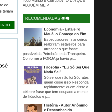
Todo Mundo É Corrupto? "O DIA QUE
te de
ALGUÉM ME P...
s teriam
RECOMENDADAS 👁‍🗨
LENDO
Economia - Estaleiro
Mauá, o Começo do Fim
Especuladores financeiros
reabriram estaleiros para
arrancar o que fosse
possível da Petrobrás e da Transpetro.
Conforme a FORJA já havia pr...
José
Filosofia - "Eu Só Sei Que
Nada Sei"
Só sei que não foi Sócrates
quem disse isso Responda
rapidamente: quem disse a
célebre frase que tem ocupado a mente
de filósofos e p...
História - Autor Anônimo
e Desconhecido