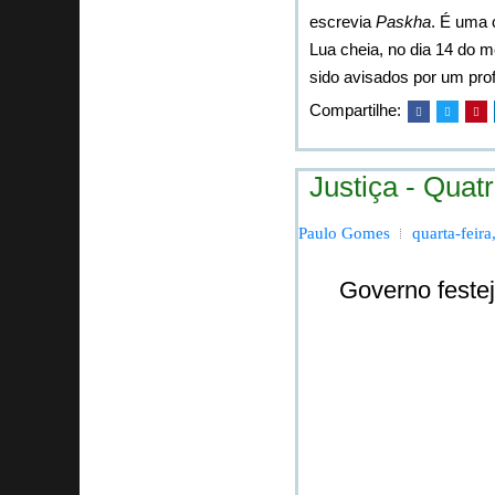
escrevia
Paskha
. É uma 
Lua cheia, no dia 14 do m
sido avisados por um prof
Compartilhe:
Justiça - Quat
Paulo Gomes
quarta-feir
Governo feste