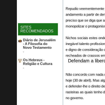
Repudio veementemente as
andamento a partir de den
preciso que se diga que a
monopolizar o protagonis
SITES
RECOMENDADOS
Nichos sociais estes onde
Diário de Jerusalém
- A Filosofia do
inegável talento profissi
Novo Testamento
e digno de consideração
-
recheados de crassos err
Os Hebreus -
Defendam a libe
Religião e Cultura
-
Não concordo com nada d
hoje (30 de abril). Mas a
e defender-lhe o direito
rasteiras as quais tenho 
no governo.