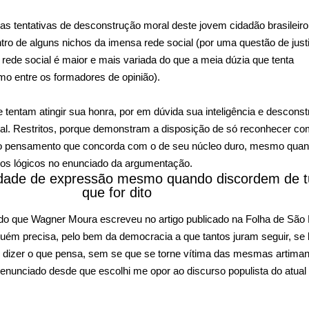
 tentativas de desconstrução moral deste jovem cidadão brasileiro
tro de alguns nichos da imensa rede social (por uma questão de just
 rede social é maior e mais variada do que a meia dúzia que tenta
mo entre os formadores de opinião).
 tentam atingir sua honra, por em dúvida sua inteligência e desconst
onal. Restritos, porque demonstram a disposição de só reconhecer co
 o pensamento que concorda com o de seu núcleo duro, mesmo qua
os lógicos no enunciado da argumentação.
rdade de expressão mesmo quando discordem de t
que for dito
o que Wagner Moura escreveu no artigo publicado na Folha de São 
lguém precisa, pelo bem da democracia a que tantos juram seguir, se 
 de dizer o que pensa, sem se que se torne vítima das mesmas artima
denunciado desde que escolhi me opor ao discurso populista do atual 