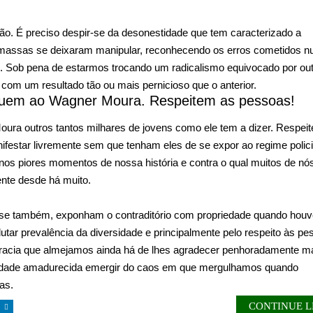
ão. É preciso despir-se da desonestidade que tem caracterizado a
 massas se deixaram manipular, reconhecendo os erros cometidos 
. Sob pena de estarmos trocando um radicalismo equivocado por out
com um resultado tão ou mais pernicioso que o anterior.
uem ao Wagner Moura. Respeitem as pessoas!
ra outros tantos milhares de jovens como ele tem a dizer. Respei
nifestar livremente sem que tenham eles de se expor ao regime polic
 nos piores momentos de nossa história e contra o qual muitos de nó
te desde há muito.
e também, exponham o contraditório com propriedade quando houv
utar prevalência da diversidade e principalmente pelo respeito às p
racia que almejamos ainda há de lhes agradecer penhoradamente ma
edade amadurecida emergir do caos em que mergulhamos quando
as.
CONTINUE 