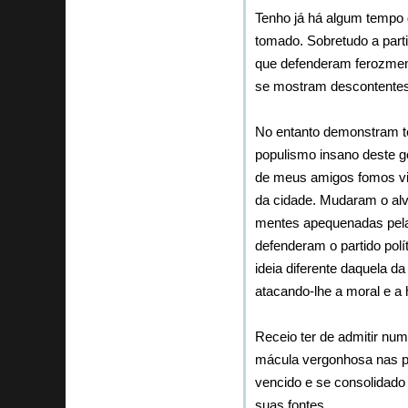
Tenho já há algum tempo 
tomado. Sobretudo a parti
que defenderam ferozmen
se mostram descontentes
No entanto demonstram te
populismo insano deste g
de meus amigos fomos vi
da cidade. Mudaram o al
mentes apequenadas pela
defenderam o partido pol
ideia diferente daquela d
atacando-lhe a moral e a 
Receio ter de admitir nu
mácula vergonhosa nas pág
vencido e se consolidado
suas fontes.