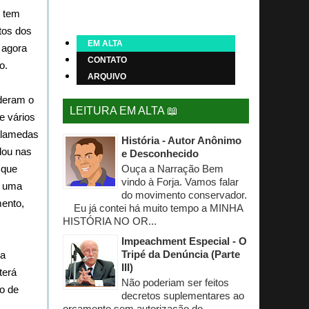
o tem
itos dos
EM ALTA
 agora
CONTATO
o.
ARQUIVO
deram o
LEITURA EM ALTA 📖
e vários
alamedas
História - Autor Anônimo
dou nas
e Desconhecido
 que
Ouça a Narração Bem
vindo à Forja. Vamos falar
a uma
do movimento conservador.
mento,
Eu já contei há muito tempo a MINHA
HISTÓRIA NO OR...
Impeachment Especial - O
Tripé da Denúncia (Parte
ma
III)
terá
Não poderiam ser feitos
o de
decretos suplementares ao
orçamento sem autorização do